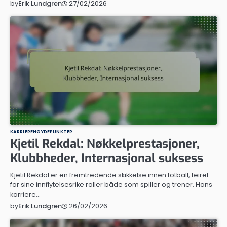
27/02/2026
by
Erik Lundgren
KARRIEREHØYDEPUNKTER
Kjetil Rekdal: Nøkkelprestasjoner,
Klubbheder, Internasjonal suksess
Kjetil Rekdal er en fremtredende skikkelse innen fotball, feiret
for sine innflytelsesrike roller både som spiller og trener. Hans
karriere…
26/02/2026
by
Erik Lundgren