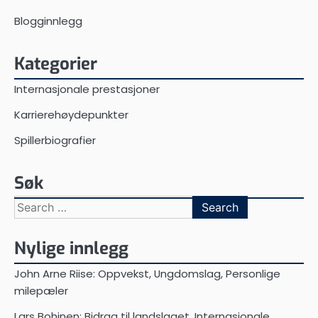
Blogginnlegg
Kategorier
Internasjonale prestasjoner
Karrierehøydepunkter
Spillerbiografier
Søk
Search
for:
Nylige innlegg
John Arne Riise: Oppvekst, Ungdomslag, Personlige
milepæler
Lars Bohinen: Bidrag til landslaget, Internasjonale