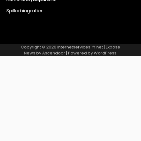
Spillerbiografier
Copyright © 2026
internetservices-fr.net
| Expose
News by
Ascendoor
| Powered by
WordPress
.