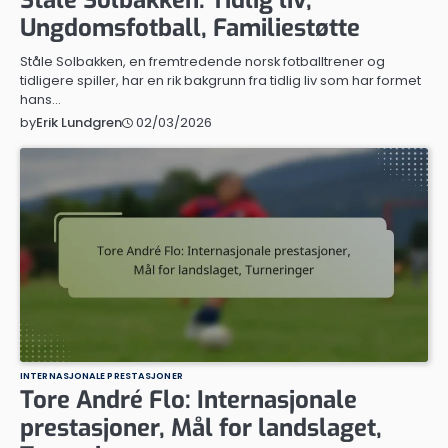
Ståle Solbakken: Tidlig liv,
Ungdomsfotball, Familiestøtte
Ståle Solbakken, en fremtredende norsk fotballtrener og
tidligere spiller, har en rik bakgrunn fra tidlig liv som har formet
hans…
02/03/2026
by
Erik Lundgren
INTERNASJONALE PRESTASJONER
Tore André Flo: Internasjonale
prestasjoner, Mål for landslaget,