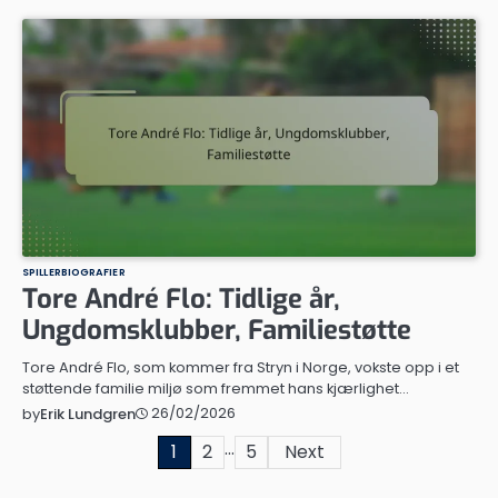
SPILLERBIOGRAFIER
Tore André Flo: Tidlige år,
Ungdomsklubber, Familiestøtte
Tore André Flo, som kommer fra Stryn i Norge, vokste opp i et
støttende familie miljø som fremmet hans kjærlighet…
26/02/2026
by
Erik Lundgren
…
Posts
1
2
5
Next
pagination