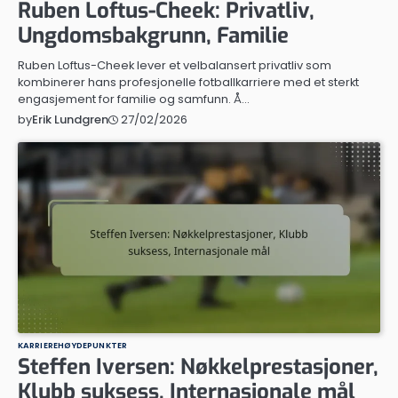
Ruben Loftus-Cheek: Privatliv,
Ungdomsbakgrunn, Familie
Ruben Loftus-Cheek lever et velbalansert privatliv som
kombinerer hans profesjonelle fotballkarriere med et sterkt
engasjement for familie og samfunn. Å…
27/02/2026
by
Erik Lundgren
KARRIEREHØYDEPUNKTER
Steffen Iversen: Nøkkelprestasjoner,
Klubb suksess, Internasjonale mål