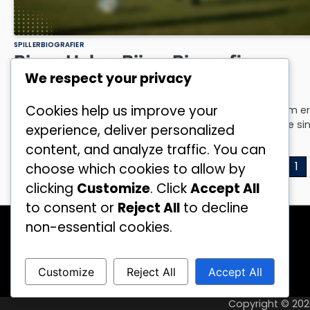
SPILLERBIOGRAFIER
Bjørn Helge Riise: Biografi,
We respect your privacy
Oppvekst, Familiehistorie
Cookies help us improve your
Bjørn Helge Riise er en pensjonert norsk fotballspiller som er
kjent for sine betydelige bidrag til sporten gjennom hele si
experience, deliver personalized
by
Erik Lundgren
18/02/2026
content, and analyze traffic. You can
Posts
1
choose which cookies to allow by
clicking
Customize
. Click
Accept All
pagination
to consent or
Reject All
to decline
Kategorier
non-essential cookies.
Internasjonale prestasjoner
Karrierehøydepunkter
Customize
Reject All
Accept All
Spillerbiografier
Copyright © 20