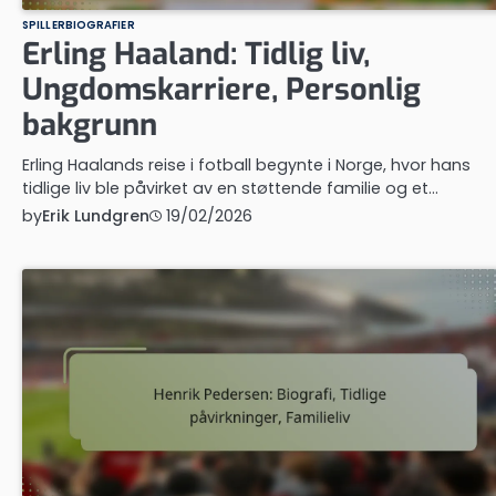
SPILLERBIOGRAFIER
Erling Haaland: Tidlig liv,
Ungdomskarriere, Personlig
bakgrunn
Erling Haalands reise i fotball begynte i Norge, hvor hans
tidlige liv ble påvirket av en støttende familie og et…
by
Erik Lundgren
19/02/2026