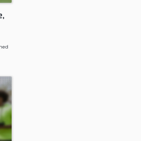
e,
 med