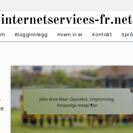
internetservices-fr.net
em
Blogginnlegg
Hvem vi er
Kontakt
Språ
e
ne