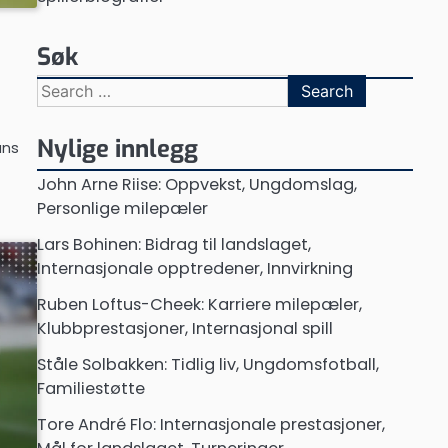
Søk
Search
for:
Nylige innlegg
ans
John Arne Riise: Oppvekst, Ungdomslag,
Personlige milepæler
Lars Bohinen: Bidrag til landslaget,
Internasjonale opptredener, Innvirkning
Ruben Loftus-Cheek: Karriere milepæler,
Klubbprestasjoner, Internasjonal spill
Ståle Solbakken: Tidlig liv, Ungdomsfotball,
Familiestøtte
Tore André Flo: Internasjonale prestasjoner,