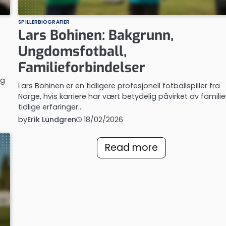
SPILLERBIOGRAFIER
Lars Bohinen: Bakgrunn,
Ungdomsfotball,
Familieforbindelser
ag
Lars Bohinen er en tidligere profesjonell fotballspiller fra
Norge, hvis karriere har vært betydelig påvirket av famili
tidlige erfaringer…
by
Erik Lundgren
18/02/2026
Read more