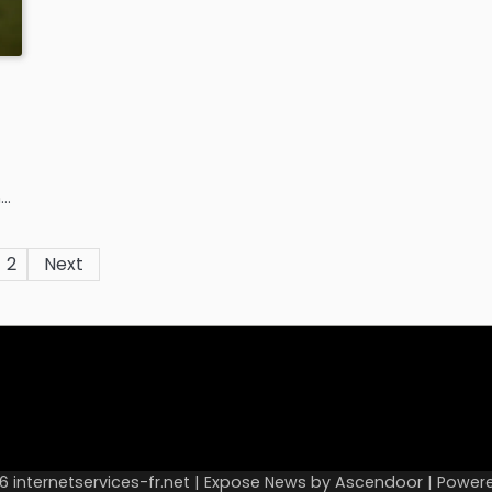
n…
2
Next
26
internetservices-fr.net
| Expose News by
Ascendoor
| Power