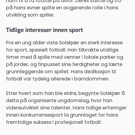
ham til å ta fotball på alvor. Deres støtte og tro
på hans evner spilte en avgjørende rolle i hans
utvikling som spiller.
Tidlige interesser innen sport
Fra en ung alder viste Solskjær en sterk interesse
for sport, spesielt fotball. Han tilbrakte utallige
timer med å spille med venner i lokale parker og
på jorder, og finpusset sine ferdigheter og lærte
grunnleggende om spillet. Hans dedikasjon til
fotball var tydelig allerede i barndommen.
Etter hvert som han ble eldre, begynte Solskjær å
delta på organiserte ungdomslag, hvor han
videreutviklet sine talenter. Hans tidlige erfaringer
innen konkurransesport la grunnlaget for hans
fremtidige suksess i profesjonell fotball.