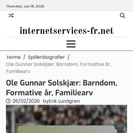
Skip
Thursday, Jun 18, 2026
to
content
internetservices-fr.net
Home
Spillerbiografier
Ole Gunnar Solskjær: Barndom, Formative år,
Familiearv
Ole Gunnar Solskjær: Barndom,
Formative år, Familiearv
26/02/2026
by
Erik Lundgren