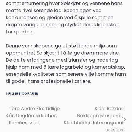
sommerturnering hvor Solskjær og vennene hans
møtte rivaliserende lag. Spenningen ved
konkurransen og gleden ved å spille sammen
skapte varige minner og styrket deres lidenskap
for sporten.
Denne vennskapene ga et støttende miljø som
oppmuntret Solskjær til å følge drømmene sine.
De delte erfaringene med triumfer og nederlag
hjalp ham med å lære lagarbeid og kameratskap,
essensielle kvaliteter som senere ville komme ham
til gode i hans profesjonelle karriere.
SPILLERBIOGRAFIER
Tore André Flo: Tidlige
Kjetil Rekdal:
Post
år, Ungdomsklubber,
Nøkkelprestasjoner,
navigation
Familiestøtte
Klubbheder, Internasjonal
suksess