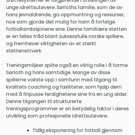
Støttesystemer er avgjørende i utviklingen av
unge idrettsutøvere. Sørloths familie, som de av
hans jevnaldrende, ga oppmuntring og ressurser,
noe som gjorde det mulig for ham å forfølge
fotballambisjonene sine. Denne familiære støtten
er en felles tråd blant suksessfulle norske spillere,
og fremhever viktigheten av et sterkt
støttenettverk.
Treningsmiljøer spilte også en viktig rolle i å forme
Sørloth og hans samtidige. Mange av disse
spillerne vokste opp i samfunn med tilgang til
kvalitets coaching og fasiliteter, som hjalp dem
med å finpusse ferdighetene sine fra en ung alder.
Denne tilgangen til strukturerte
treningsprogrammer er en betydelig faktor i deres
utvikling som profesjonelle idrettsutøvere.
Tidlig eksponering for fotball gjennom