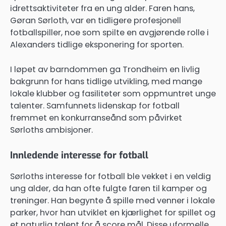
idrettsaktiviteter fra en ung alder. Faren hans,
Gøran Sørloth, var en tidligere profesjonell
fotballspiller, noe som spilte en avgjørende rolle i
Alexanders tidlige eksponering for sporten.
I løpet av barndommen ga Trondheim en livlig
bakgrunn for hans tidlige utvikling, med mange
lokale klubber og fasiliteter som oppmuntret unge
talenter. Samfunnets lidenskap for fotball
fremmet en konkurranseånd som påvirket
Sørloths ambisjoner.
Innledende interesse for fotball
Sørloths interesse for fotball ble vekket i en veldig
ung alder, da han ofte fulgte faren til kamper og
treninger. Han begynte å spille med venner i lokale
parker, hvor han utviklet en kjærlighet for spillet og
et naturlig talent for å score mål. Disse uformelle