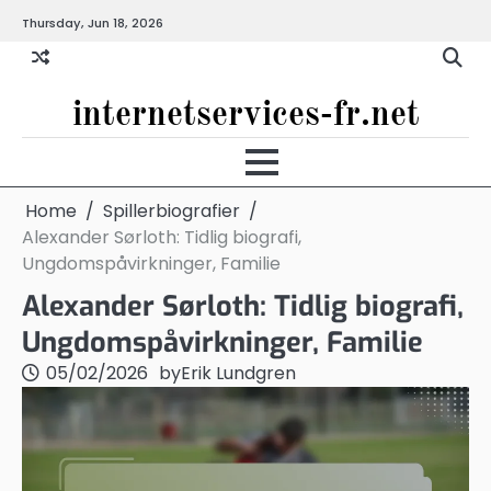
Skip
Thursday, Jun 18, 2026
to
content
internetservices-fr.net
Home
Spillerbiografier
Alexander Sørloth: Tidlig biografi,
Ungdomspåvirkninger, Familie
Alexander Sørloth: Tidlig biografi,
Ungdomspåvirkninger, Familie
05/02/2026
by
Erik Lundgren