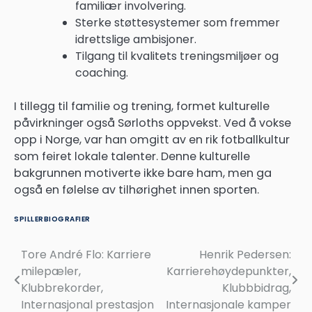
familiær involvering.
Sterke støttesystemer som fremmer
idrettslige ambisjoner.
Tilgang til kvalitets treningsmiljøer og
coaching.
I tillegg til familie og trening, formet kulturelle
påvirkninger også Sørloths oppvekst. Ved å vokse
opp i Norge, var han omgitt av en rik fotballkultur
som feiret lokale talenter. Denne kulturelle
bakgrunnen motiverte ikke bare ham, men ga
også en følelse av tilhørighet innen sporten.
SPILLERBIOGRAFIER
Tore André Flo: Karriere
Henrik Pedersen:
Post
milepæler,
Karrierehøydepunkter,
navigation
Klubbrekorder,
Klubbbidrag,
Internasjonal prestasjon
Internasjonale kamper