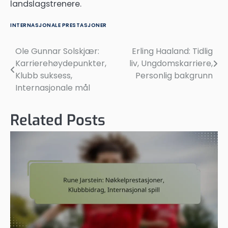
landslagstrenere.
INTERNASJONALE PRESTASJONER
Ole Gunnar Solskjær:
Erling Haaland: Tidlig
Post
Karrierehøydepunkter,
liv, Ungdomskarriere,
navigation
Klubb suksess,
Personlig bakgrunn
Internasjonale mål
Related Posts