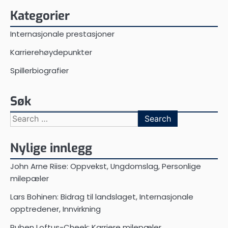
Kategorier
Internasjonale prestasjoner
Karrierehøydepunkter
Spillerbiografier
Søk
Search
for:
Nylige innlegg
John Arne Riise: Oppvekst, Ungdomslag, Personlige
milepæler
Lars Bohinen: Bidrag til landslaget, Internasjonale
opptredener, Innvirkning
Ruben Loftus-Cheek: Karriere milepæler,