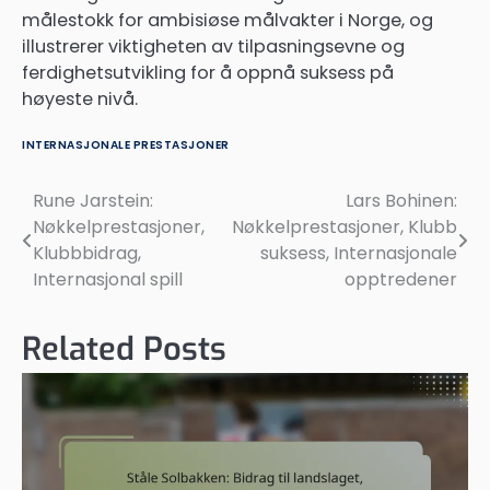
målestokk for ambisiøse målvakter i Norge, og
illustrerer viktigheten av tilpasningsevne og
ferdighetsutvikling for å oppnå suksess på
høyeste nivå.
INTERNASJONALE PRESTASJONER
Rune Jarstein:
Lars Bohinen:
Post
Nøkkelprestasjoner,
Nøkkelprestasjoner, Klubb
navigation
Klubbbidrag,
suksess, Internasjonale
Internasjonal spill
opptredener
Related Posts