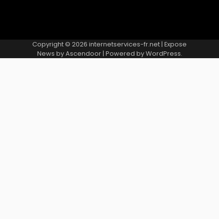
Copyright © 2026
internetservices-fr.net
| Expose
News by
Ascendoor
| Powered by
WordPress
.