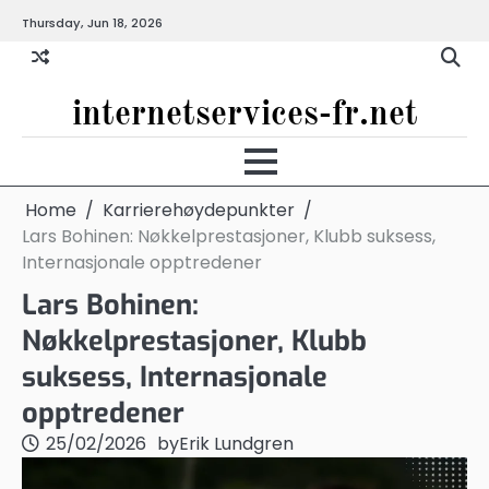
Skip
Thursday, Jun 18, 2026
to
content
internetservices-fr.net
Home
Karrierehøydepunkter
Lars Bohinen: Nøkkelprestasjoner, Klubb suksess,
Internasjonale opptredener
Lars Bohinen:
Nøkkelprestasjoner, Klubb
suksess, Internasjonale
opptredener
25/02/2026
by
Erik Lundgren